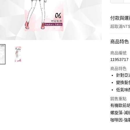
付款與運
超取滿NT$
付款方式
商品特色
信用卡一
商品編號
11953717
超商取貨
商品特色
LINE Pay
針對亞
變換髮
Apple Pay
低氣味
街口支付
銷售重點
有機歐前胡
悠遊付
螺旋藻-減
AFTEE先
咖啡因-強
相關說明
【關於「A