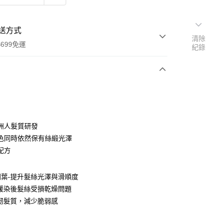
送方式
清除
699免運
紀錄
次付款
付款
洲人髮質研發
色同時依然保有絲緞光澤
配方
葉-提升髮絲光澤與滑順度
緩染後髮絲受損乾燥問題
享後付
韌髮質，減少脆弱感
FTEE先享後付」】