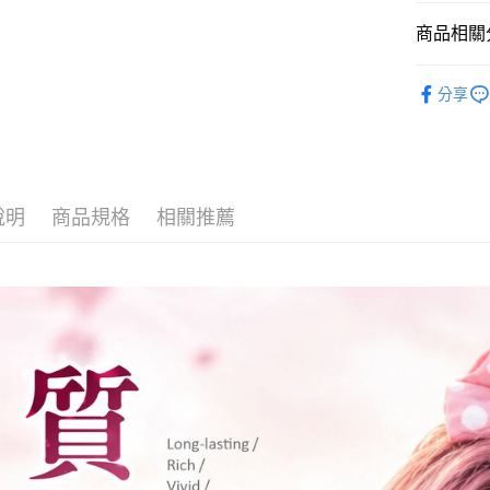
ATM付款
AFTEE
商品相關分
便利好安
１．簡單
全站商品
２．便利
運送方式
分享
３．安心
全家取貨
【「AFT
每筆NT$8
１．於結帳
付」結帳
付款後全
２．訂單
３．收到繳
說明
商品規格
相關推薦
每筆NT$8
／ATM／
※ 請注意
萊爾富取貨
絡購買商品
先享後付
每筆NT$8
※ 交易是
是否繳費成
萊爾富付
付客戶支
每筆NT$8
【注意事
7-11取貨
１．透過由
交易，需
每筆NT$8
求債權轉
２．關於
付款後7-1
https://aft