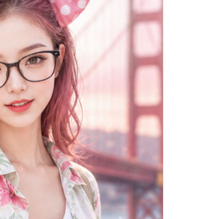
0，滿NT$699(含以上)免運費
年的使用者請事先徵得法定代理人或監護人之同意方可使用
E先享後付」，若未經同意申辦者引起之損失，本公司不負相關責
AFTEE先享後付」時，將依據個別帳號之用戶狀況，依本公司
0，滿NT$699(含以上)免運費
核予不同之上限額度；若仍有額度不足之情形，本公司將視審查
用戶進行身份認證。
一人註冊多個帳號或使用他人資訊註冊。若發現惡意使用之情
0，滿NT$699(含以上)免運費
科技股份有限公司將有權停止該用戶之使用額度並採取法律行
配送
查看運費