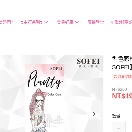
度熱門⭐️
❣️主打系列❣️
會員好康
魔髮學堂
✈海外購物
型色家
SOFEI
超取滿NT$
NT$250
NT$1
數量