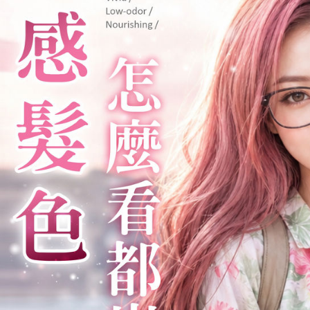
每筆NT$8
３．未成
「AFTE
宅配
任。
４．使用「
每筆NT$8
即時審查
結果請求
免運
５．嚴禁
每筆NT$8
形，恩沛
動。
EMS海外