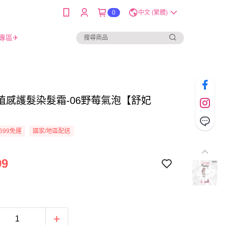
0
中文 (繁體)
專區✈
植感護髮染髮霜-06野莓氣泡【舒妃
】
699免運
國家/地區配送
99