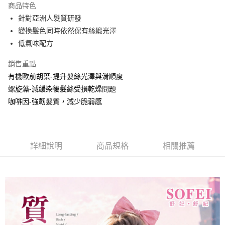
商品特色
Apple Pay
針對亞洲人髮質研發
變換髮色同時依然保有絲緞光澤
街口支付
低氣味配方
悠遊付
銷售重點
AFTEE先享後付
有機歐前胡葉-提升髮絲光澤與滑順度
相關說明
螺旋藻-減緩染後髮絲受損乾燥問題
【關於「AFTEE先享後付」】
咖啡因-強韌髮質，減少脆弱感
ATM付款
AFTEE先享後付是「在收到商品之後才付款」的支付方式。 讓您購物簡單
便利好安心！
１．簡單：不需註冊會員、不需綁卡、不需儲值。
運送方式
２．便利：只要手機號碼，簡訊認證，即可結帳。
３．安心：先確認商品／服務後，再付款。
全家取貨付款
詳細說明
商品規格
相關推薦
每筆NT$80，滿NT$699(含以上)免運費
【「AFTEE先享後付」結帳流程】
１．於結帳方式選擇「AFTEE先享後付」後，將跳轉至「AFTEE先享後付」
付款後全家取貨
結帳頁面，進行簡訊認證並確認金額後，即可完成結帳。
２．訂單成立數日內，您將收到繳費通知簡訊。
每筆NT$80，滿NT$699(含以上)免運費
３．收到繳費通知簡訊後14天內，點擊此簡訊中的連結，可透過四大超商／
ATM／網路銀行／等多元方式進行付款，方視為交易完成。
萊爾富取貨付5
※ 請注意：結帳手續完成當下不需立刻繳費，但若您需要取消訂單，請聯絡
每筆NT$80，滿NT$699(含以上)免運費
購買商品的店家。未經商家同意取消之訂單仍視為有效，需透過AFTEE先享