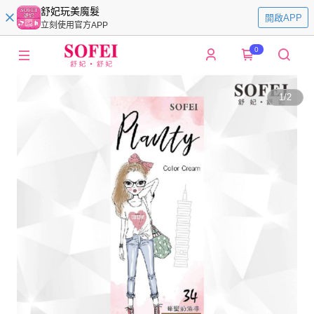
舒妃玩美魔髮
開啟APP
立刻使用官方APP
0
1
/
2