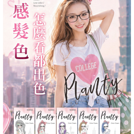
後付繳納相關費用。
萊爾富付款取貨
※ 交易是否成功請以「AFTEE先享後付 」之結帳頁面顯示為準，若有關於
是否繳費成功／繳費後需取消欲退款等相關疑問，請聯繫「AFTEE先享後付
每筆NT$80，滿NT$699(含以上)免運費
客戶支援中心」
https://netprotections.freshdesk.com/support/home
7-11取貨付款
【注意事項】
１．透過由恩沛科技股份有限公司提供之「AFTEE先享後付」服務完成之交
每筆NT$80，滿NT$699(含以上)免運費
易，需依本服務之必要範圍內提供個人資料，並將交易相關給付款項請求債
權轉讓予恩沛科技股份有限公司。
付款後7-11取貨
２．關於個人資料處理事宜，請瀏覽以下網址：
每筆NT$80，滿NT$699(含以上)免運費
https://aftee.tw/terms/#terms3
３．未成年的使用者請事先徵得法定代理人或監護人之同意方可使用
宅配
「AFTEE先享後付」，若未經同意申辦者引起之損失，本公司不負相關責
任。
每筆NT$80，滿NT$699(含以上)免運費
４．使用「AFTEE先享後付」時，將依據個別帳號之用戶狀況，依本公司即
時審查核予不同之上限額度；若仍有額度不足之情形，本公司將視審查結果
免運
請求用戶進行身份認證。
每筆NT$80，滿NT$699(含以上)免運費
５．嚴禁一人註冊多個帳號或使用他人資訊註冊。若發現惡意使用之情形，
恩沛科技股份有限公司將有權停止該用戶之使用額度並採取法律行動。
EMS海外配送
查看運費