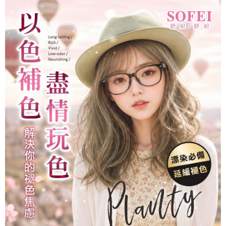
後付繳納相關費用。
萊爾富付款取貨
※ 交易是否成功請以「AFTEE先享後付 」之結帳頁面顯示為準，若有關於
是否繳費成功／繳費後需取消欲退款等相關疑問，請聯繫「AFTEE先享後付
每筆NT$80，滿NT$699(含以上)免運費
客戶支援中心」
https://netprotections.freshdesk.com/support/home
7-11取貨付款
【注意事項】
１．透過由恩沛科技股份有限公司提供之「AFTEE先享後付」服務完成之交
每筆NT$80，滿NT$699(含以上)免運費
易，需依本服務之必要範圍內提供個人資料，並將交易相關給付款項請求債
權轉讓予恩沛科技股份有限公司。
付款後7-11取貨
２．關於個人資料處理事宜，請瀏覽以下網址：
每筆NT$80，滿NT$699(含以上)免運費
https://aftee.tw/terms/#terms3
３．未成年的使用者請事先徵得法定代理人或監護人之同意方可使用
宅配
「AFTEE先享後付」，若未經同意申辦者引起之損失，本公司不負相關責
任。
每筆NT$80，滿NT$699(含以上)免運費
４．使用「AFTEE先享後付」時，將依據個別帳號之用戶狀況，依本公司即
時審查核予不同之上限額度；若仍有額度不足之情形，本公司將視審查結果
免運
請求用戶進行身份認證。
每筆NT$80，滿NT$699(含以上)免運費
５．嚴禁一人註冊多個帳號或使用他人資訊註冊。若發現惡意使用之情形，
恩沛科技股份有限公司將有權停止該用戶之使用額度並採取法律行動。
EMS海外配送
查看運費