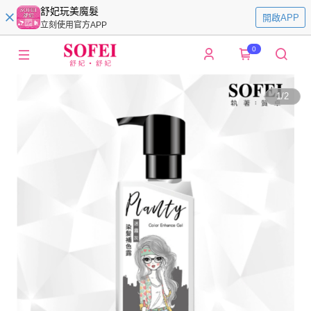
舒妃玩美魔髮
開啟APP
立刻使用官方APP
0
1
/
2