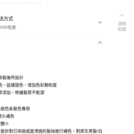
送方式
清除
699免運
紀錄
次付款
付款
染髮後所設計
色、延緩退色、增加色彩飽和度
萃添加，修護髮質不乾澀
亞麻色系髮色專用
持久補色
享後付
提醒※
露是針對已染過或是漂過的髮絲進行補色，對原生黑髮/白
FTEE先享後付」】