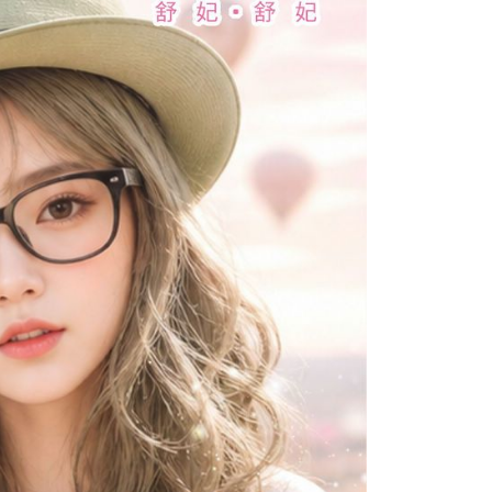
0，滿NT$699(含以上)免運費
年的使用者請事先徵得法定代理人或監護人之同意方可使用
E先享後付」，若未經同意申辦者引起之損失，本公司不負相關責
AFTEE先享後付」時，將依據個別帳號之用戶狀況，依本公司
0，滿NT$699(含以上)免運費
核予不同之上限額度；若仍有額度不足之情形，本公司將視審查
用戶進行身份認證。
一人註冊多個帳號或使用他人資訊註冊。若發現惡意使用之情
0，滿NT$699(含以上)免運費
科技股份有限公司將有權停止該用戶之使用額度並採取法律行
配送
查看運費