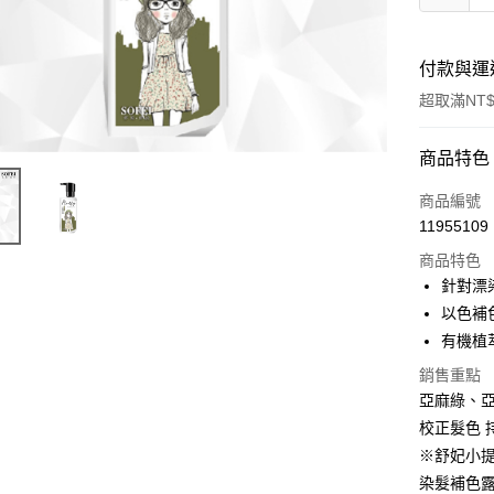
付款與運
超取滿NT$
付款方式
商品特色
信用卡一
商品編號
11955109
超商取貨
商品特色
LINE Pay
針對漂
以色補
Apple Pay
有機植
街口支付
銷售重點
亞麻綠、
悠遊付
校正髮色 
AFTEE先
※舒妃小
相關說明
染髮補色
【關於「A