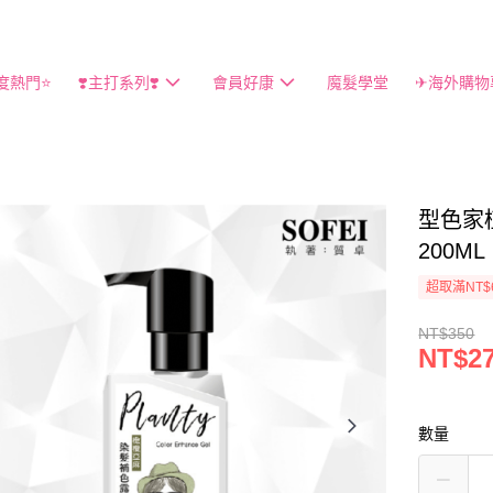
度熱門⭐️
❣️主打系列❣️
會員好康
魔髮學堂
✈海外購物
型色家
200M
超取滿NT$
NT$350
NT$2
數量