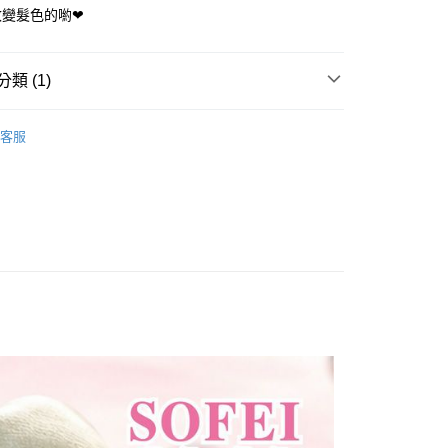
改變髮色的喲❤
先享後付是「在收到商品之後才付款」的支付方式。 讓您購物簡單
心！
：不需註冊會員、不需綁卡、不需儲值。
：只要手機號碼，簡訊認證，即可結帳。
類 (1)
：先確認商品／服務後，再付款。
付款
EE先享後付」結帳流程】
客服
0，滿NT$699(含以上)免運費
方式選擇「AFTEE先享後付」後，將跳轉至「AFTEE先享後
頁面，進行簡訊認證並確認金額後，即可完成結帳。
家取貨
成立數日內，您將收到繳費通知簡訊。
費通知簡訊後14天內，點擊此簡訊中的連結，可透過四大超商
0，滿NT$699(含以上)免運費
網路銀行／等多元方式進行付款，方視為交易完成。
：結帳手續完成當下不需立刻繳費，但若您需要取消訂單，請聯
付5
的店家。未經商家同意取消之訂單仍視為有效，需透過AFTEE
繳納相關費用。
0，滿NT$699(含以上)免運費
否成功請以「AFTEE先享後付 」之結帳頁面顯示為準，若有關於
功／繳費後需取消欲退款等相關疑問，請聯繫「AFTEE先享後
款取貨
援中心」
https://netprotections.freshdesk.com/support/home
0，滿NT$699(含以上)免運費
項】
付款
恩沛科技股份有限公司提供之「AFTEE先享後付」服務完成之
依本服務之必要範圍內提供個人資料，並將交易相關給付款項請
0，滿NT$699(含以上)免運費
讓予恩沛科技股份有限公司。
個人資料處理事宜，請瀏覽以下網址：
1取貨
ee.tw/terms/#terms3