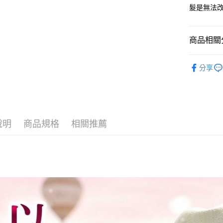
ATM付款
髮是無法
AFTEE
便利好安
１．簡單
２．便利
運送方式
商品相關分
３．安心
全家取貨
全站商品
【「AFT
分享
每筆NT$8
１．於結帳
付」結帳
付款後全
２．訂單
３．收到繳
每筆NT$8
／ATM／
※ 請注意
萊爾富取貨
說明
商品規格
相關推薦
絡購買商品
先享後付
每筆NT$8
※ 交易是
是否繳費成
萊爾富付
付客戶支
每筆NT$8
【注意事
7-11取貨
１．透過由
交易，需
每筆NT$8
求債權轉
２．關於
付款後7-1
https://aft