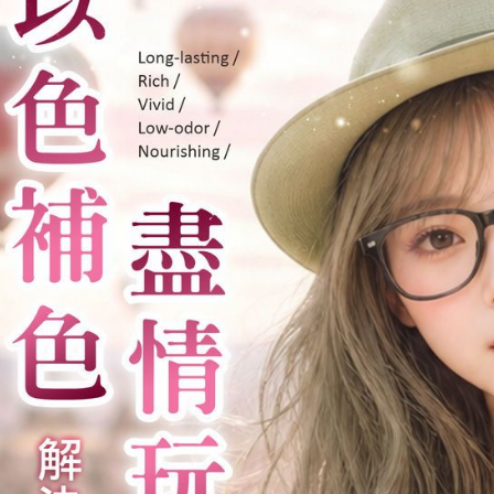
每筆NT$8
３．未成
「AFTE
宅配
任。
４．使用「
每筆NT$8
即時審查
結果請求
免運
５．嚴禁
每筆NT$8
形，恩沛
動。
EMS海外