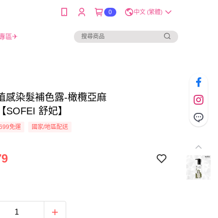
0
中文 (繁體)
專區✈
植感染髮補色露-橄欖亞麻
L【SOFEI 舒妃】
699免運
國家/地區配送
79