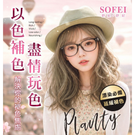
後付繳納相關費用。
萊爾富付款取貨
※ 交易是否成功請以「AFTEE先享後付 」之結帳頁面顯示為準，若有關於
是否繳費成功／繳費後需取消欲退款等相關疑問，請聯繫「AFTEE先享後付
每筆NT$80，滿NT$699(含以上)免運費
客戶支援中心」
https://netprotections.freshdesk.com/support/home
7-11取貨付款
【注意事項】
１．透過由恩沛科技股份有限公司提供之「AFTEE先享後付」服務完成之交
每筆NT$80，滿NT$699(含以上)免運費
易，需依本服務之必要範圍內提供個人資料，並將交易相關給付款項請求債
權轉讓予恩沛科技股份有限公司。
付款後7-11取貨
２．關於個人資料處理事宜，請瀏覽以下網址：
每筆NT$80，滿NT$699(含以上)免運費
https://aftee.tw/terms/#terms3
３．未成年的使用者請事先徵得法定代理人或監護人之同意方可使用
宅配
「AFTEE先享後付」，若未經同意申辦者引起之損失，本公司不負相關責
任。
每筆NT$80，滿NT$699(含以上)免運費
４．使用「AFTEE先享後付」時，將依據個別帳號之用戶狀況，依本公司即
時審查核予不同之上限額度；若仍有額度不足之情形，本公司將視審查結果
免運
請求用戶進行身份認證。
每筆NT$80，滿NT$699(含以上)免運費
５．嚴禁一人註冊多個帳號或使用他人資訊註冊。若發現惡意使用之情形，
恩沛科技股份有限公司將有權停止該用戶之使用額度並採取法律行動。
EMS海外配送
查看運費