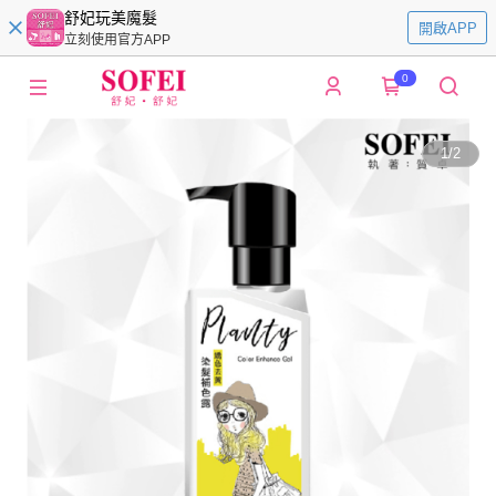
舒妃玩美魔髮
開啟APP
立刻使用官方APP
0
1
/
2