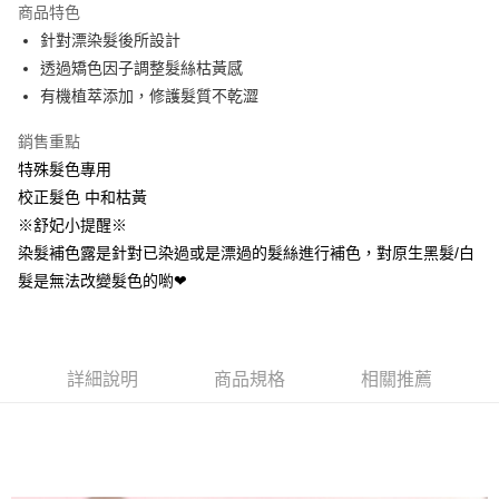
商品特色
Apple Pay
針對漂染髮後所設計
透過矯色因子調整髮絲枯黃感
街口支付
有機植萃添加，修護髮質不乾澀
悠遊付
銷售重點
AFTEE先享後付
特殊髮色專用
相關說明
校正髮色 中和枯黃
【關於「AFTEE先享後付」】
※舒妃小提醒※
ATM付款
AFTEE先享後付是「在收到商品之後才付款」的支付方式。 讓您購物簡單
便利好安心！
染髮補色露是針對已染過或是漂過的髮絲進行補色，對原生黑髮/白
１．簡單：不需註冊會員、不需綁卡、不需儲值。
髮是無法改變髮色的喲❤
運送方式
２．便利：只要手機號碼，簡訊認證，即可結帳。
３．安心：先確認商品／服務後，再付款。
全家取貨付款
每筆NT$80，滿NT$699(含以上)免運費
【「AFTEE先享後付」結帳流程】
１．於結帳方式選擇「AFTEE先享後付」後，將跳轉至「AFTEE先享後付」
詳細說明
商品規格
相關推薦
付款後全家取貨
結帳頁面，進行簡訊認證並確認金額後，即可完成結帳。
２．訂單成立數日內，您將收到繳費通知簡訊。
每筆NT$80，滿NT$699(含以上)免運費
３．收到繳費通知簡訊後14天內，點擊此簡訊中的連結，可透過四大超商／
ATM／網路銀行／等多元方式進行付款，方視為交易完成。
萊爾富取貨付5
※ 請注意：結帳手續完成當下不需立刻繳費，但若您需要取消訂單，請聯絡
每筆NT$80，滿NT$699(含以上)免運費
購買商品的店家。未經商家同意取消之訂單仍視為有效，需透過AFTEE先享