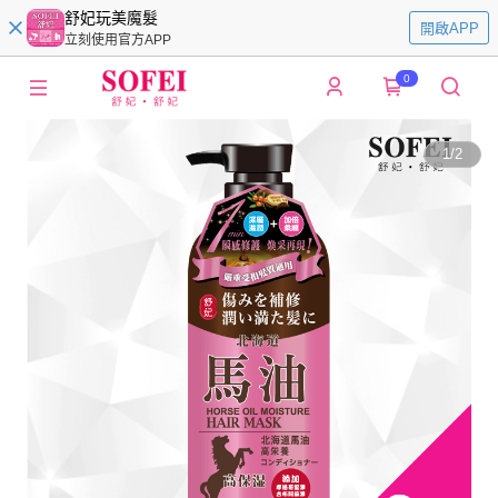
舒妃玩美魔髮
開啟APP
立刻使用官方APP
0
1
/
2