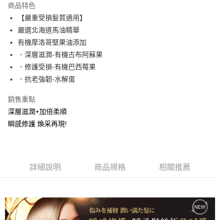
商品特色
Apple Pay
【嚴重受損髮質適用】
嚴選北海道馬油精華
街口支付
有機摩洛哥堅果油添加
悠遊付
．深層滋潤-有機古布阿蘇果
．修護受損-有機巴西莓果
ATM付款
．抗老強韌-水解蛋
運送方式
銷售重點
全家取貨付款
深層滋潤+加倍柔順
每筆NT$80，滿NT$699(含以上)免運費
瞬感修護 煥采再現!
付款後全家取貨
每筆NT$80，滿NT$699(含以上)免運費
詳細說明
商品規格
相關推薦
萊爾富取貨付5
每筆NT$80，滿NT$699(含以上)免運費
萊爾富付款取貨
每筆NT$80，滿NT$699(含以上)免運費