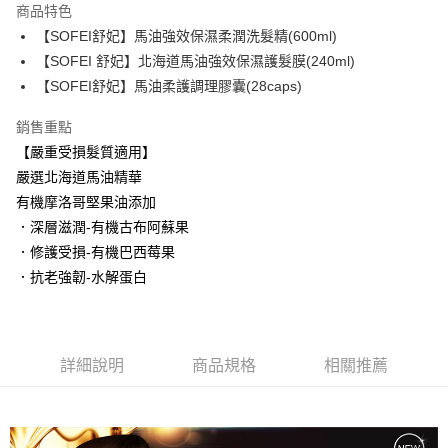
商品特色
Apple Pay
【SOFEI舒妃】馬油強效保濕柔潤洗髮精(600ml)
【SOFEI 舒妃】北海道馬油強效保濕護髮膜(240ml)
街口支付
【SOFEI舒妃】馬油柔護調理膠囊(28caps)
悠遊付
銷售重點
ATM付款
【嚴重受損髮質適用】
嚴選北海道馬油精華
運送方式
有機摩洛哥堅果油添加
全家取貨付款
．深層滋潤-有機古布阿蘇果
每筆NT$80，滿NT$699(含以上)免運費
．修護受損-有機巴西莓果
．抗老強韌-水解蛋白
付款後全家取貨
每筆NT$80，滿NT$699(含以上)免運費
萊爾富取貨付5
詳細說明
商品規格
相關推薦
每筆NT$80，滿NT$699(含以上)免運費
萊爾富付款取貨
每筆NT$80，滿NT$699(含以上)免運費