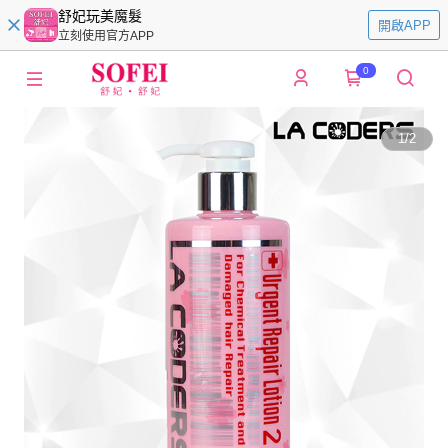
舒妃玩美魔髮
開啟APP
立刻使用官方APP
0
1
/
2