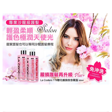
後付繳納相關費用。
萊爾富付款取貨
※ 交易是否成功請以「AFTEE先享後付 」之結帳頁面顯示為準，若有關於
是否繳費成功／繳費後需取消欲退款等相關疑問，請聯繫「AFTEE先享後付
每筆NT$80，滿NT$699(含以上)免運費
客戶支援中心」
https://netprotections.freshdesk.com/support/home
7-11取貨付款
【注意事項】
１．透過由恩沛科技股份有限公司提供之「AFTEE先享後付」服務完成之交
每筆NT$80，滿NT$699(含以上)免運費
易，需依本服務之必要範圍內提供個人資料，並將交易相關給付款項請求債
權轉讓予恩沛科技股份有限公司。
付款後7-11取貨
２．關於個人資料處理事宜，請瀏覽以下網址：
每筆NT$80，滿NT$699(含以上)免運費
https://aftee.tw/terms/#terms3
３．未成年的使用者請事先徵得法定代理人或監護人之同意方可使用
宅配
「AFTEE先享後付」，若未經同意申辦者引起之損失，本公司不負相關責
任。
每筆NT$80，滿NT$699(含以上)免運費
４．使用「AFTEE先享後付」時，將依據個別帳號之用戶狀況，依本公司即
時審查核予不同之上限額度；若仍有額度不足之情形，本公司將視審查結果
免運
請求用戶進行身份認證。
每筆NT$80，滿NT$699(含以上)免運費
５．嚴禁一人註冊多個帳號或使用他人資訊註冊。若發現惡意使用之情形，
恩沛科技股份有限公司將有權停止該用戶之使用額度並採取法律行動。
EMS海外配送
查看運費