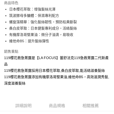
商品特色
Apple Pay
日本櫻花萃取：增強髮絲光澤
筑波酵母多醣體：保濕專利配方
街口支付
螺旋藻精華：強化髮絲韌性，預防枯黃斷裂
悠遊付
桑白皮萃取：日本健髮專利成分，活絡髮絲
有機摩洛哥堅果油：微分子油滴，易吸收
AFTEE先享後付
維他命B5：提升髮絲彈性
相關說明
【關於「AFTEE先享後付」】
銷售重點
ATM付款
AFTEE先享後付是「在收到商品之後才付款」的支付方式。 讓您購物簡單
便利好安心！
119櫻花救急菁露是【LA FOCUS】蕾舒法克119急救菁露二代新產
１．簡單：不需註冊會員、不需綁卡、不需儲值。
品
運送方式
２．便利：只要手機號碼，簡訊認證，即可結帳。
119櫻花救急菁露採用日本櫻花萃取,桑白皮萃取,能活絡滋養髮絲
３．安心：先確認商品／服務後，再付款。
全家取貨付款
119櫻花救急菁露添加有機摩洛哥堅果油,維他命B5，高效滋潤秀髮,
每筆NT$80，滿NT$699(含以上)免運費
【「AFTEE先享後付」結帳流程】
深度滋養髮絲
１．於結帳方式選擇「AFTEE先享後付」後，將跳轉至「AFTEE先享後付」
付款後全家取貨
結帳頁面，進行簡訊認證並確認金額後，即可完成結帳。
２．訂單成立數日內，您將收到繳費通知簡訊。
每筆NT$80，滿NT$699(含以上)免運費
３．收到繳費通知簡訊後14天內，點擊此簡訊中的連結，可透過四大超商／
ATM／網路銀行／等多元方式進行付款，方視為交易完成。
萊爾富取貨付5
詳細說明
商品規格
相關推薦
※ 請注意：結帳手續完成當下不需立刻繳費，但若您需要取消訂單，請聯絡
每筆NT$80，滿NT$699(含以上)免運費
購買商品的店家。未經商家同意取消之訂單仍視為有效，需透過AFTEE先享