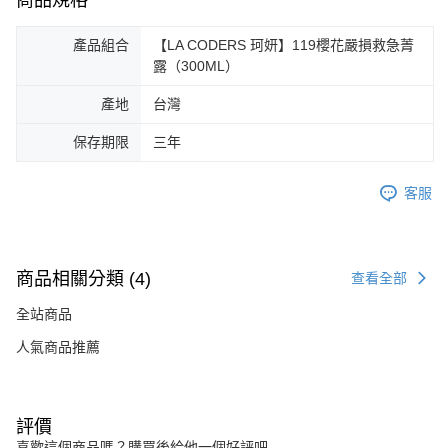
商品規格
產品組合
【LA CODERS 珂妍】119櫻花嚴損救急菁
露（300ML）
產地
台灣
保存期限
三年
客服
商品相關分類 (4)
查看全部
全站商品
人氣商品推薦
評價
喜歡這個商品嗎？購買後給他一個好評吧