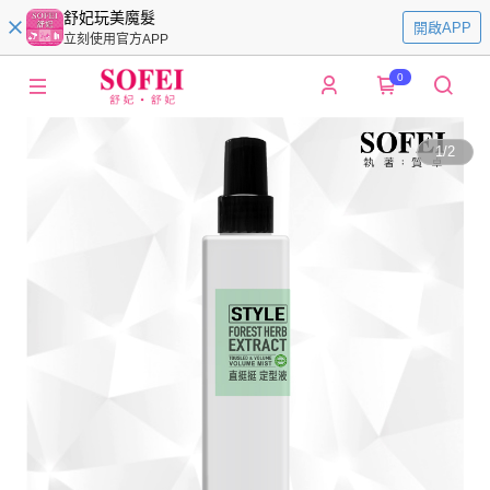
舒妃玩美魔髮
開啟APP
立刻使用官方APP
0
1
/
2