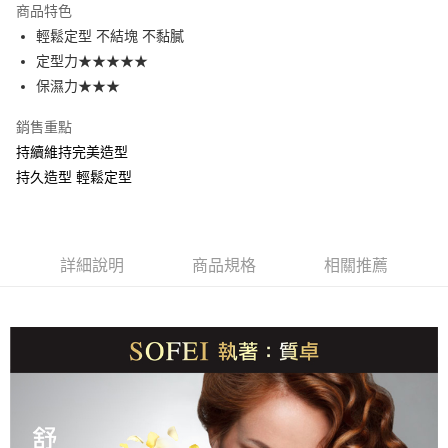
商品特色
Apple Pay
輕鬆定型 不結塊 不黏膩
定型力★★★★★
街口支付
保濕力★★★
悠遊付
銷售重點
AFTEE先享後付
持續維持完美造型
相關說明
持久造型 輕鬆定型
【關於「AFTEE先享後付」】
ATM付款
AFTEE先享後付是「在收到商品之後才付款」的支付方式。 讓您購物簡單
便利好安心！
１．簡單：不需註冊會員、不需綁卡、不需儲值。
運送方式
２．便利：只要手機號碼，簡訊認證，即可結帳。
詳細說明
商品規格
相關推薦
３．安心：先確認商品／服務後，再付款。
全家取貨付款
每筆NT$80，滿NT$699(含以上)免運費
【「AFTEE先享後付」結帳流程】
１．於結帳方式選擇「AFTEE先享後付」後，將跳轉至「AFTEE先享後付」
付款後全家取貨
結帳頁面，進行簡訊認證並確認金額後，即可完成結帳。
２．訂單成立數日內，您將收到繳費通知簡訊。
每筆NT$80，滿NT$699(含以上)免運費
３．收到繳費通知簡訊後14天內，點擊此簡訊中的連結，可透過四大超商／
ATM／網路銀行／等多元方式進行付款，方視為交易完成。
萊爾富取貨付5
※ 請注意：結帳手續完成當下不需立刻繳費，但若您需要取消訂單，請聯絡
每筆NT$80，滿NT$699(含以上)免運費
購買商品的店家。未經商家同意取消之訂單仍視為有效，需透過AFTEE先享