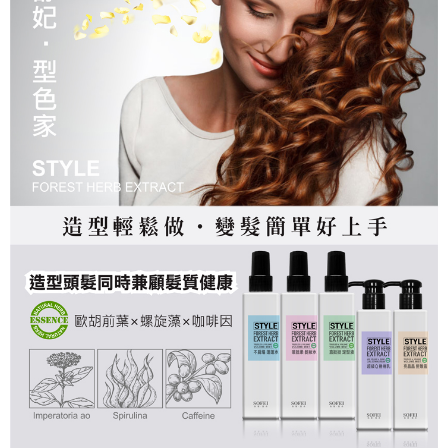
後付繳納相關費用。
萊爾富付款取貨
※ 交易是否成功請以「AFTEE先享後付 」之結帳頁面顯示為準，若有關於
是否繳費成功／繳費後需取消欲退款等相關疑問，請聯繫「AFTEE先享後付
每筆NT$80，滿NT$699(含以上)免運費
客戶支援中心」
https://netprotections.freshdesk.com/support/home
7-11取貨付款
【注意事項】
１．透過由恩沛科技股份有限公司提供之「AFTEE先享後付」服務完成之交
每筆NT$80，滿NT$699(含以上)免運費
易，需依本服務之必要範圍內提供個人資料，並將交易相關給付款項請求債
權轉讓予恩沛科技股份有限公司。
付款後7-11取貨
２．關於個人資料處理事宜，請瀏覽以下網址：
每筆NT$80，滿NT$699(含以上)免運費
https://aftee.tw/terms/#terms3
３．未成年的使用者請事先徵得法定代理人或監護人之同意方可使用
宅配
「AFTEE先享後付」，若未經同意申辦者引起之損失，本公司不負相關責
任。
每筆NT$80，滿NT$699(含以上)免運費
４．使用「AFTEE先享後付」時，將依據個別帳號之用戶狀況，依本公司即
時審查核予不同之上限額度；若仍有額度不足之情形，本公司將視審查結果
免運
請求用戶進行身份認證。
每筆NT$80，滿NT$699(含以上)免運費
５．嚴禁一人註冊多個帳號或使用他人資訊註冊。若發現惡意使用之情形，
恩沛科技股份有限公司將有權停止該用戶之使用額度並採取法律行動。
EMS海外配送
查看運費