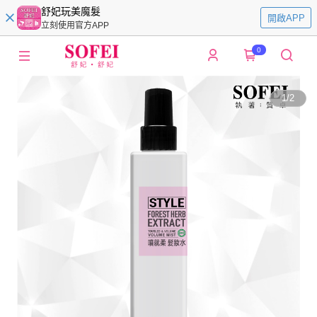
舒妃玩美魔髮
開啟APP
立刻使用官方APP
0
1
/
2