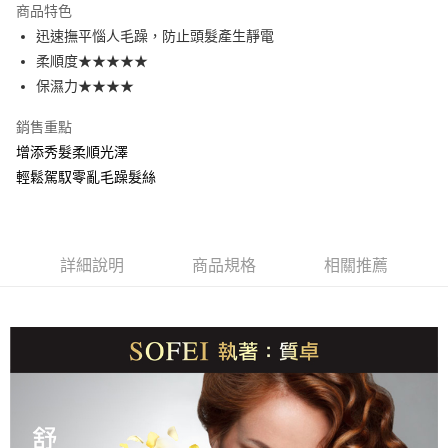
商品特色
Apple Pay
迅速撫平惱人毛躁，防止頭髮產生靜電
柔順度★★★★★
街口支付
保濕力★★★★
悠遊付
銷售重點
AFTEE先享後付
增添秀髮柔順光澤
相關說明
輕鬆駕馭零亂毛躁髮絲
【關於「AFTEE先享後付」】
ATM付款
AFTEE先享後付是「在收到商品之後才付款」的支付方式。 讓您購物簡單
便利好安心！
１．簡單：不需註冊會員、不需綁卡、不需儲值。
運送方式
２．便利：只要手機號碼，簡訊認證，即可結帳。
詳細說明
商品規格
相關推薦
３．安心：先確認商品／服務後，再付款。
全家取貨付款
每筆NT$80，滿NT$699(含以上)免運費
【「AFTEE先享後付」結帳流程】
１．於結帳方式選擇「AFTEE先享後付」後，將跳轉至「AFTEE先享後付」
付款後全家取貨
結帳頁面，進行簡訊認證並確認金額後，即可完成結帳。
２．訂單成立數日內，您將收到繳費通知簡訊。
每筆NT$80，滿NT$699(含以上)免運費
３．收到繳費通知簡訊後14天內，點擊此簡訊中的連結，可透過四大超商／
ATM／網路銀行／等多元方式進行付款，方視為交易完成。
萊爾富取貨付5
※ 請注意：結帳手續完成當下不需立刻繳費，但若您需要取消訂單，請聯絡
每筆NT$80，滿NT$699(含以上)免運費
購買商品的店家。未經商家同意取消之訂單仍視為有效，需透過AFTEE先享