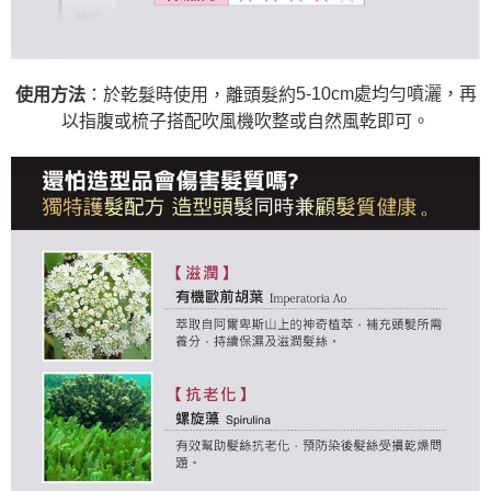
5-10cm
處均勻噴灑，再
使用方法
：於乾髮時使用，離頭髮約
以指腹或梳子搭配吹風機吹整或自然風乾即可。