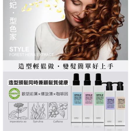
後付繳納相關費用。
萊爾富付款取貨
※ 交易是否成功請以「AFTEE先享後付 」之結帳頁面顯示為準，若有關於
是否繳費成功／繳費後需取消欲退款等相關疑問，請聯繫「AFTEE先享後付
每筆NT$80，滿NT$699(含以上)免運費
客戶支援中心」
https://netprotections.freshdesk.com/support/home
7-11取貨付款
【注意事項】
１．透過由恩沛科技股份有限公司提供之「AFTEE先享後付」服務完成之交
每筆NT$80，滿NT$699(含以上)免運費
易，需依本服務之必要範圍內提供個人資料，並將交易相關給付款項請求債
權轉讓予恩沛科技股份有限公司。
付款後7-11取貨
２．關於個人資料處理事宜，請瀏覽以下網址：
每筆NT$80，滿NT$699(含以上)免運費
https://aftee.tw/terms/#terms3
３．未成年的使用者請事先徵得法定代理人或監護人之同意方可使用
宅配
「AFTEE先享後付」，若未經同意申辦者引起之損失，本公司不負相關責
任。
每筆NT$80，滿NT$699(含以上)免運費
４．使用「AFTEE先享後付」時，將依據個別帳號之用戶狀況，依本公司即
時審查核予不同之上限額度；若仍有額度不足之情形，本公司將視審查結果
免運
請求用戶進行身份認證。
每筆NT$80，滿NT$699(含以上)免運費
５．嚴禁一人註冊多個帳號或使用他人資訊註冊。若發現惡意使用之情形，
恩沛科技股份有限公司將有權停止該用戶之使用額度並採取法律行動。
EMS海外配送
查看運費