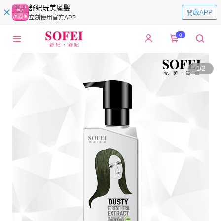
舒妃玩美魔髮
開啟APP
立刻使用官方APP
0
1
/
2