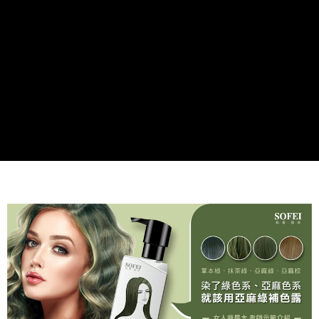
後付繳納相關費用。
萊爾富付款取貨
※ 交易是否成功請以「AFTEE先享後付 」之結帳頁面顯示為準，若有關於
是否繳費成功／繳費後需取消欲退款等相關疑問，請聯繫「AFTEE先享後付
每筆NT$80，滿NT$699(含以上)免運費
客戶支援中心」
https://netprotections.freshdesk.com/support/home
7-11取貨付款
【注意事項】
１．透過由恩沛科技股份有限公司提供之「AFTEE先享後付」服務完成之交
每筆NT$80，滿NT$699(含以上)免運費
易，需依本服務之必要範圍內提供個人資料，並將交易相關給付款項請求債
權轉讓予恩沛科技股份有限公司。
付款後7-11取貨
２．關於個人資料處理事宜，請瀏覽以下網址：
每筆NT$80，滿NT$699(含以上)免運費
https://aftee.tw/terms/#terms3
３．未成年的使用者請事先徵得法定代理人或監護人之同意方可使用
宅配
「AFTEE先享後付」，若未經同意申辦者引起之損失，本公司不負相關責
任。
每筆NT$80，滿NT$699(含以上)免運費
４．使用「AFTEE先享後付」時，將依據個別帳號之用戶狀況，依本公司即
時審查核予不同之上限額度；若仍有額度不足之情形，本公司將視審查結果
免運
請求用戶進行身份認證。
每筆NT$80，滿NT$699(含以上)免運費
５．嚴禁一人註冊多個帳號或使用他人資訊註冊。若發現惡意使用之情形，
恩沛科技股份有限公司將有權停止該用戶之使用額度並採取法律行動。
EMS海外配送
查看運費