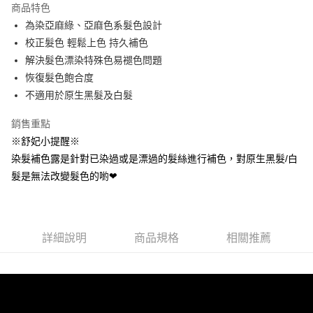
商品特色
Apple Pay
為染亞麻綠、亞麻色系髮色設計
校正髮色 輕鬆上色 持久補色
街口支付
解決髮色漂染特殊色易褪色問題
悠遊付
恢復髮色飽合度
不適用於原生黑髮及白髮
AFTEE先享後付
相關說明
銷售重點
【關於「AFTEE先享後付」】
※舒妃小提醒※
ATM付款
AFTEE先享後付是「在收到商品之後才付款」的支付方式。 讓您購物簡單
便利好安心！
染髮補色露是針對已染過或是漂過的髮絲進行補色，對原生黑髮/白
１．簡單：不需註冊會員、不需綁卡、不需儲值。
髮是無法改變髮色的喲❤
運送方式
２．便利：只要手機號碼，簡訊認證，即可結帳。
３．安心：先確認商品／服務後，再付款。
全家取貨付款
每筆NT$80，滿NT$699(含以上)免運費
【「AFTEE先享後付」結帳流程】
１．於結帳方式選擇「AFTEE先享後付」後，將跳轉至「AFTEE先享後付」
詳細說明
商品規格
相關推薦
付款後全家取貨
結帳頁面，進行簡訊認證並確認金額後，即可完成結帳。
２．訂單成立數日內，您將收到繳費通知簡訊。
每筆NT$80，滿NT$699(含以上)免運費
３．收到繳費通知簡訊後14天內，點擊此簡訊中的連結，可透過四大超商／
ATM／網路銀行／等多元方式進行付款，方視為交易完成。
萊爾富取貨付5
※ 請注意：結帳手續完成當下不需立刻繳費，但若您需要取消訂單，請聯絡
每筆NT$80，滿NT$699(含以上)免運費
購買商品的店家。未經商家同意取消之訂單仍視為有效，需透過AFTEE先享