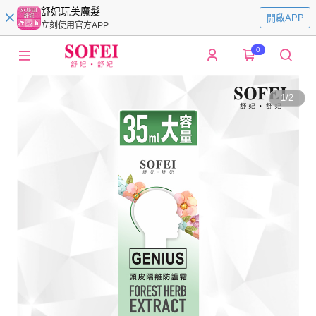
舒妃玩美魔髮
開啟APP
立刻使用官方APP
0
1
/
2