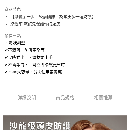
LINE Pay
商品特色
Apple Pay
【染髮第一步：染前隔離．為頭皮多一道防護】
染髮前 就該先保護你的頭皮
街口支付
銷售重點
悠遊付
．霜狀劑型
AFTEE先享後付
✔不滴落．防護更全面
相關說明
✔尖嘴式出口．塗抹更上手
【關於「AFTEE先享後付」】
✔不需等待．即可立即染髮更省時
ATM付款
AFTEE先享後付是「在收到商品之後才付款」的支付方式。 讓您購物簡單
便利好安心！
✔35ml大容量．分次使用更實惠
１．簡單：不需註冊會員、不需綁卡、不需儲值。
運送方式
２．便利：只要手機號碼，簡訊認證，即可結帳。
３．安心：先確認商品／服務後，再付款。
全家取貨付款
每筆NT$80，滿NT$699(含以上)免運費
詳細說明
商品規格
相關推薦
【「AFTEE先享後付」結帳流程】
１．於結帳方式選擇「AFTEE先享後付」後，將跳轉至「AFTEE先享後付」
付款後全家取貨
結帳頁面，進行簡訊認證並確認金額後，即可完成結帳。
２．訂單成立數日內，您將收到繳費通知簡訊。
每筆NT$80，滿NT$699(含以上)免運費
３．收到繳費通知簡訊後14天內，點擊此簡訊中的連結，可透過四大超商／
ATM／網路銀行／等多元方式進行付款，方視為交易完成。
萊爾富取貨付5
※ 請注意：結帳手續完成當下不需立刻繳費，但若您需要取消訂單，請聯絡