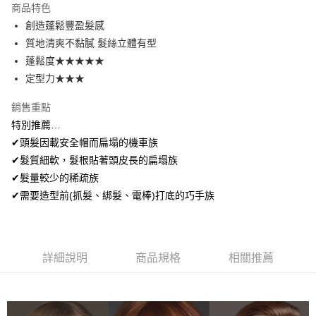
商品特色
Apple Pay
創造蓬鬆豐盈髮感
質地清爽不黏膩 髮絲立體有型
街口支付
蓬鬆度★★★★★
悠遊付
定型力★★★
ATM付款
銷售重點
特別推薦…
運送方式
✔頭髮因載安全帽而扁塌的機車族
全家取貨付款
✔髮質細軟，髮根貼著頭皮長的扁塌族
每筆NT$80，滿NT$699(含以上)免運費
✔髮量較少的稀疏族
✔需要造型前(抓髮、綁髮、電棒)打底的巧手族
付款後全家取貨
每筆NT$80，滿NT$699(含以上)免運費
萊爾富取貨付5
詳細說明
商品規格
相關推薦
每筆NT$80，滿NT$699(含以上)免運費
萊爾富付款取貨
每筆NT$80，滿NT$699(含以上)免運費