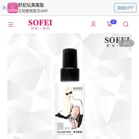
舒妃玩美魔髮
開啟APP
立刻使用官方APP
0
1
/
2