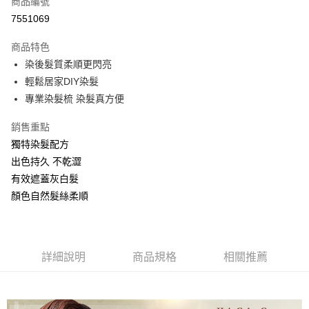
商品編號
超商取貨付款
7551069
LINE Pay
商品特色
Apple Pay
染後髮質柔順更閃亮
輕鬆居家DIY染髮
街口支付
專業染髮梳 染髮真方便
悠遊付
銷售重點
ATM付款
獨特染髮配方
出色持久 不乾澀
運送方式
有效遮蓋灰白髮
全家取貨付款
顏色自然髮絲柔順
每筆NT$80，滿NT$699(含以上)免運費
付款後全家取貨
每筆NT$80，滿NT$699(含以上)免運費
詳細說明
商品規格
相關推薦
萊爾富取貨付5
每筆NT$80，滿NT$699(含以上)免運費