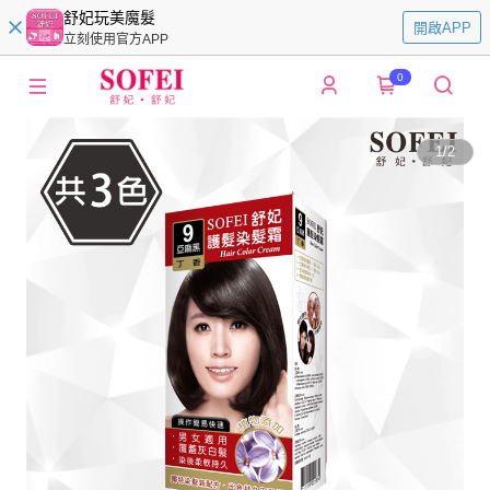
舒妃玩美魔髮
開啟APP
立刻使用官方APP
0
1
/
2