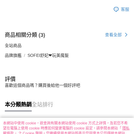
客服
商品相關分類 (3)
查看全部
全站商品
品牌旗艦
SOFEI舒妃❤︎玩美魔髮
評價
喜歡這個商品嗎？購買後給他一個好評吧
本分類熱銷
全站排行
本網站中使用 cookie，欲查詢有關本網站使用 cookie 方式之詳情，及若您不希
熱門標籤
望在電腦上使用 cookie 時應如何變更電腦的 cookie 設定，請參閱本網站「
隱私
權條款
」之 Cookie 聲明。您繼續使用本網站即表示您同意本公司得按本網站使