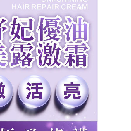
個人資料處理事宜，請瀏覽以下網址：
1取貨
ee.tw/terms/#terms3
0，滿NT$699(含以上)免運費
年的使用者請事先徵得法定代理人或監護人之同意方可使用
E先享後付」，若未經同意申辦者引起之損失，本公司不負相關責
AFTEE先享後付」時，將依據個別帳號之用戶狀況，依本公司
0，滿NT$699(含以上)免運費
核予不同之上限額度；若仍有額度不足之情形，本公司將視審查
用戶進行身份認證。
一人註冊多個帳號或使用他人資訊註冊。若發現惡意使用之情
科技股份有限公司將有權停止該用戶之使用額度並採取法律行