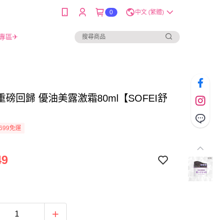
0
中文 (繁體)
專區✈
磅回歸 優油美露激霜80ml【SOFEI舒
699免運
49