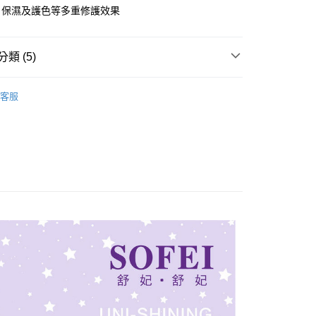
、保濕及護色等多重修護效果
FTEE先享後付」】
先享後付是「在收到商品之後才付款」的支付方式。 讓您購物簡單
心！
類 (5)
：不需註冊會員、不需綁卡、不需儲值。
：只要手機號碼，簡訊認證，即可結帳。
：先確認商品／服務後，再付款。
客服
付款
SOFEI舒妃❤︎玩美魔髮
EE先享後付」結帳流程】
0，滿NT$699(含以上)免運費
方式選擇「AFTEE先享後付」後，將跳轉至「AFTEE先享後
沖水
頁面，進行簡訊認證並確認金額後，即可完成結帳。
家取貨
成立數日內，您將收到繳費通知簡訊。
｜會員獨享
費通知簡訊後14天內，點擊此簡訊中的連結，可透過四大超商
0，滿NT$699(含以上)免運費
網路銀行／等多元方式進行付款，方視為交易完成。
｜曬後修護
：結帳手續完成當下不需立刻繳費，但若您需要取消訂單，請聯
付5
的店家。未經商家同意取消之訂單仍視為有效，需透過AFTEE
繳納相關費用。
0，滿NT$699(含以上)免運費
否成功請以「AFTEE先享後付 」之結帳頁面顯示為準，若有關於
功／繳費後需取消欲退款等相關疑問，請聯繫「AFTEE先享後
款取貨
援中心」
https://netprotections.freshdesk.com/support/home
0，滿NT$699(含以上)免運費
項】
付款
恩沛科技股份有限公司提供之「AFTEE先享後付」服務完成之
依本服務之必要範圍內提供個人資料，並將交易相關給付款項請
0，滿NT$699(含以上)免運費
讓予恩沛科技股份有限公司。