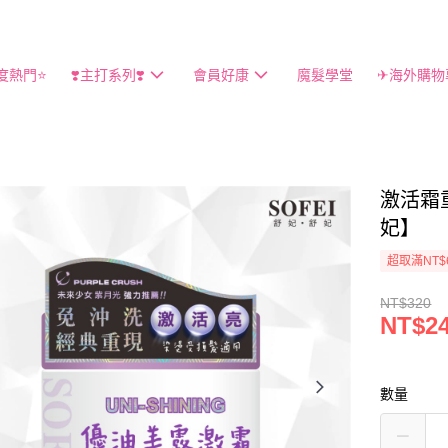
度熱門⭐️
❣️主打系列❣️
會員好康
魔髮學堂
✈海外購物
激活霜重
妃】
超取滿NT$
NT$320
NT$2
數量