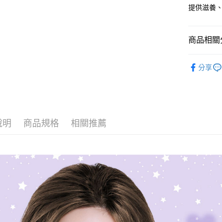
相關說明
提供滋養
【關於「A
ATM付款
AFTEE
便利好安
商品相關分
１．簡單
２．便利
運送方式
全站商品
３．安心
分享
全家取貨
品牌旗艦
【「AFT
每筆NT$8
１．於結帳
護髮
免
付」結帳
付款後全
２．訂單
官網獨家
３．收到繳
每筆NT$8
說明
商品規格
相關推薦
／ATM／
曬後急救
※ 請注意
萊爾富取貨
絡購買商品
先享後付
每筆NT$8
※ 交易是
是否繳費成
萊爾富付
付客戶支
每筆NT$8
【注意事
7-11取貨
１．透過由
交易，需
每筆NT$8
求債權轉