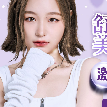
２．關於
付款後7-1
https://aft
每筆NT$8
３．未成
「AFTE
宅配
任。
４．使用「
每筆NT$8
即時審查
結果請求
５．嚴禁
形，恩沛
動。