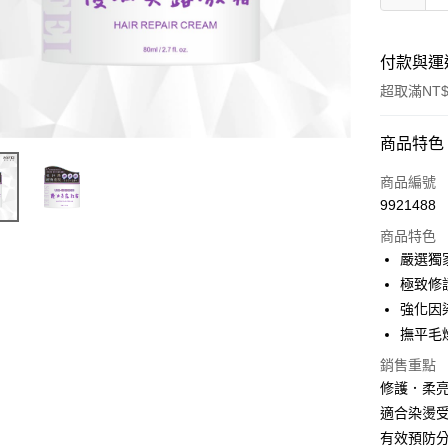
付款與運
超取滿NT$
付款方式
商品特色
信用卡一
商品編號
9921488
超商取貨
商品特色
LINE Pay
嚴選獨
極致修
Apple Pay
強化因
街口支付
撫平毛
悠遊付
銷售重點
修護．柔
Google Pa
適合染燙
AFTEE先
有效預防