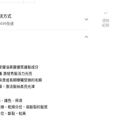
送方式
清除
699免運
紀錄
次付款
付款
家優油美露優質護髮成分
護 激發秀髮活力光亮
染燙或長期曝曬受損的毛鱗
燥，激活髮絲柔亮光澤
亮．護色．保濕
y
受損、乾燥分岔、易斷裂的髮質
享後付
分岔、斷裂、枯黃